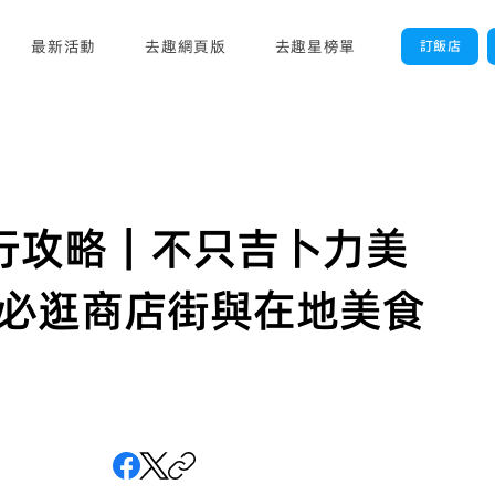
最新活動
去趣網頁版
去趣星榜單
訂飯店
由行攻略｜不只吉卜力美
必逛商店街與在地美食