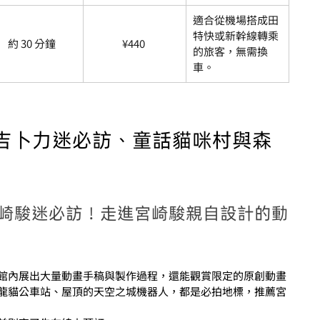
適合從機場搭成田
特快或新幹線轉乘
約 30 分鐘
¥
440 
的旅客，無需換
車。
吉卜力迷必訪、童話貓咪村與森
宮崎駿迷必訪！走進宮崎駿親自設計的動
館內展出大量動畫手稿與製作過程，還能觀賞限定的原創動畫
龍貓公車站、屋頂的天空之城機器人，都是必拍地標，推薦宮