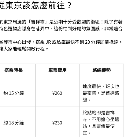
從東京該怎麼前往？
於東京周邊的「吉祥寺」是近期十分受歡迎的街區！除了有著
特色選物店隱身在巷弄中，這份恰到好處的氛圍感，非常適合
等市中心出發，搭乘 JR 或私鐵最快不到 20 分鐘即能抵達。
讓大家能輕鬆開啟行程。
搭乘時長
車票費用
路線優勢
速度最快，班次也
約 15 分鐘
¥
260 
最密集，是首選路
線。
終點站即是吉祥
寺，不用擔心坐過
約 18 分鐘
¥
230 
站，且票價最便
宜。