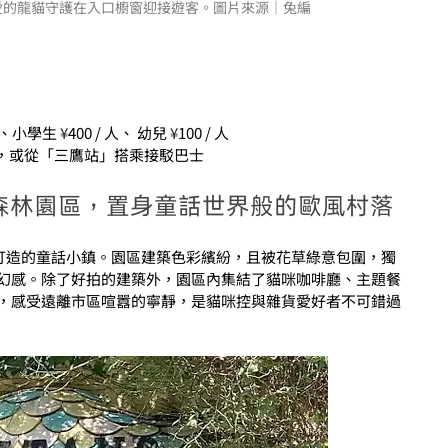
愛的龍貓守護在入口櫥窗迎接遊客。圖片來源｜兔編
 人、小學生 
¥
400 / 人、 幼兒 
¥
100 / 人
分鐘，或從「三鷹站」搭乘接駁巴士
咪主題森林園區，置身童話世界般的歐風村落
主題打造的童話小鎮。園區建築色彩繽紛，且被花草綠意包圍，獨
幻感。除了好拍的建築外，園區內集結了貓咪咖啡廳、主題餐
，感受遠離市區喧囂的寧靜，是貓咪控與雜貨愛好者不可錯過