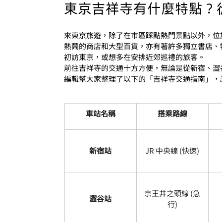
東京吉祥寺有什麼特點？
來東京旅遊，除了在市區踩點熱門景點以外，位
熱鬧的商店和大型百貨，亦有著許多獨立書店、
初訪東京，或想多在安排近郊巡禮的旅客。
前往吉祥寺的交通十方方便，無論是
從新宿、澀谷
編輯幫大家整理了以下的「吉祥寺交通指南」，
車站名稱
搭乘路線
新宿站
JR 中央線 (快速)
京王井之頭線 (急
澀谷站
行)