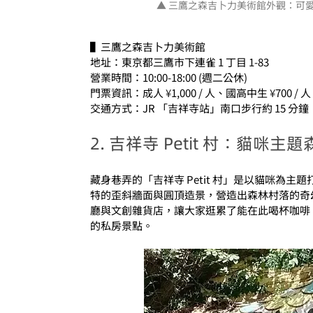
▲ 三鷹之森吉卜力美術館外觀：可
▌三鷹之森吉卜力美術館
地址：東京都三鷹市下連雀 1 丁目 1-83
營業時間：10:00-18:00 (週二公休)
門票資訊：成人 
¥
1,000 / 人、國高中生 
¥
700 /
交通方式：JR 「吉祥寺站」南口步行約 15 
2. 吉祥寺 Petit 村：貓
藏身巷弄的「吉祥寺 Petit 村」是以貓咪為
特的歪斜牆面與圓頂造景，營造出森林村落的奇
廳與文創雜貨店，讓大家逛累了能在此喝杯咖啡
的私房景點。