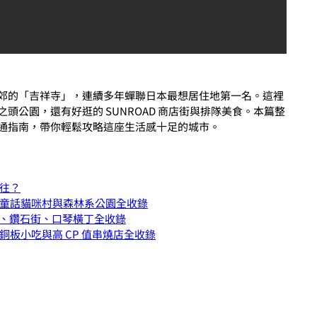
郊的「吉祥寺」，連續多年蟬聯日本最想居住地第一名。這裡
頭公園，還有好逛的 SUNROAD 商店街與排隊美食。本篇整
通指南，帶你輕鬆攻略這座生活感十足的城市。
往？
童話貓咪村與森林系公園全收錄
店街、鑽石街、口琴橫丁全收錄
板小吃與高 CP 值串燒店全收錄