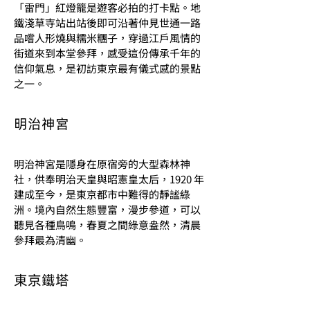
「雷門」紅燈籠是遊客必拍的打卡點。地
鐵淺草寺站出站後即可沿著仲見世通一路
品嚐人形燒與糯米糰子，穿過江戶風情的
街道來到本堂參拜，感受這份傳承千年的
信仰氣息，是初訪東京最有儀式感的景點
之一。
明治神宮
明治神宮是隱身在原宿旁的大型森林神
社，供奉明治天皇與昭憲皇太后，1920 年
建成至今，是東京都市中難得的靜謐綠
洲。境內自然生態豐富，漫步參道，可以
聽見各種鳥鳴，春夏之間綠意盎然，清晨
參拜最為清幽。
東京鐵塔