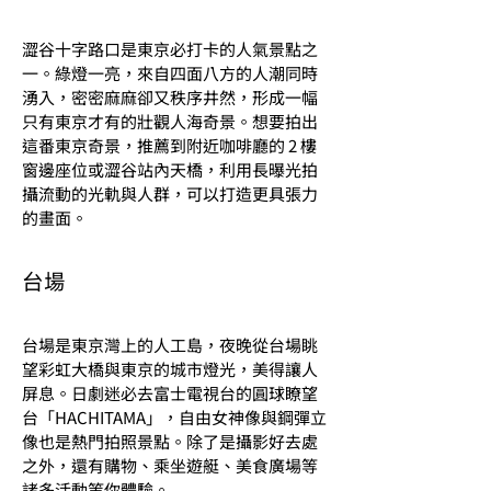
澀谷十字路口是東京必打卡的人氣景點之
一。綠燈一亮，來自四面八方的人潮同時
湧入，密密麻麻卻又秩序井然，形成一幅
只有東京才有的壯觀人海奇景。想要拍出
這番東京奇景，推薦到附近咖啡廳的 2 樓
窗邊座位或澀谷站內天橋，利用長曝光拍
攝流動的光軌與人群，可以打造更具張力
的畫面。
台場
台場是東京灣上的人工島，夜晚從台場眺
望彩虹大橋與東京的城市燈光，美得讓人
屏息。日劇迷必去富士電視台的圓球瞭望
台「HACHITAMA」，自由女神像與鋼彈立
像也是熱門拍照景點。除了是攝影好去處
之外，還有購物、乘坐遊艇、美食廣場等
諸多活動等你體驗。