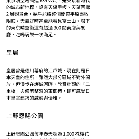
東京晴空塔高達 634 公尺，是東京新時代
的城市新地標。設有天望甲板、天望回廊 
2 層觀景台，幾乎能將整個關東平原盡收
眼底，天氣好時甚至能看見富士山。塔下
的東京晴空街道有超過 300 間商店與餐
廳，吃喝玩樂一次滿足。
皇居
皇居曾是德川幕府的江戶城，現在則是日
本天皇的住所。雖然大部分區域不對外開
放，但漫步在護城河畔，欣賞壯觀的「二
重橋」與修剪整齊的東御苑，即可感受日
本皇室建築的威嚴與優雅。
上野恩賜公園
上野恩賜公園每年春天超過 1,000 株櫻花