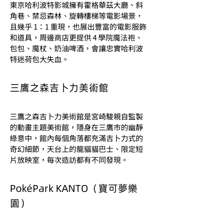
東京哈利波特影城擁有霍格華茲大廳、斜
角巷、禁忌森林、旋轉樓梯等電影場景，
且幾乎 1：1 重現，也展出豐富的電影服飾
和道具，周邊商店更提供 4 學院魔法袍、
包包、魔杖、奶油啤酒，會讓忠實哈利波
特迷荷包大失血。
三鷹之森吉卜力美術館
三鷹之森吉卜力美術館是宮崎駿親自監製
的動畫主題美術館，隱身在三鷹市的幽靜
綠意中，館內每個角落都充滿吉卜力式的
奇幻細節，天台上的龍貓貓巴士、限定短
片放映室，每次造訪都有不同發現。
PokéPark KANTO（寶可夢樂
園）