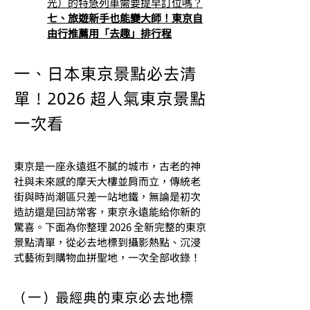
光）的特急列車需要提早訂位嗎？
七、旅遊新手也能變大師！東京自
由行推薦用「去趣」排行程
一、日本東京景點必去清
單！2026 超人氣東京景點
一次看
東京是一座永遠逛不膩的城市，古老的神
社與未來感的摩天大樓並肩而立，傳統老
街與時尚潮區只差一站地鐵，無論是初次
造訪還是回訪常客，東京永遠能給你新的
驚喜。下面為你整理 2026 全新完整的東京
景點清單，從必去地標到攝影熱點、沉浸
式藝術到購物血拼聖地，一次全部收錄！
（一）最經典的東京必去地標