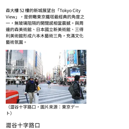
森大樓 52 樓的新城展望台「Tokyo City 
View」，是俯瞰東京鐵塔最經典的角度之
一，無玻璃阻隔的開闊感相當震撼。與周
邊的森美術館、日本國立新美術館、三得
利美術館形成六本木藝術三角，充滿文化
藝術氛圍。
（澀谷十字路口，圖片來源：東京デー
ト）
澀谷十字路口