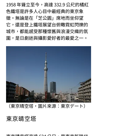
1958 年聳立至今，高達 332.9 公尺的橘紅
色鐵塔是許多人心目中最經典的東京象
徵。無論是在「芝公園」席地而坐仰望
它，還是登上鐵塔展望台俯瞰霓虹閃爍的
城市，都能感受那種懷舊與浪漫交織的氛
圍，是日劇迷與攝影愛好者的最愛之一。
（東京晴空塔，圖片來源：東京デート）
東京晴空塔