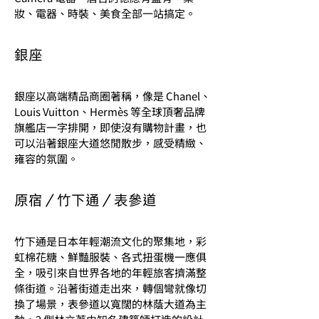
妝、電器、時裝、美食全部一站搞定。
銀座
銀座以高端精品商圈著稱，像是 Chanel、
Louis Vuitton、Hermès 等全球頂奢品牌
旗艦店一字排開，即使沒有購物計畫，也
可以沿著銀座大道悠閒散步，感受精緻、
雍容的氛圍。
原宿／竹下通／表參道
竹下通是日本年輕潮流文化的聚集地，彩
虹棉花糖、鮮豔服裝、各式扭蛋機一應俱
全，吸引來自世界各地的年輕旅客擠滿整
條街道。沿著街道走出來，轉個彎就像切
換了場景，表參道以寬闊的林蔭大道為主