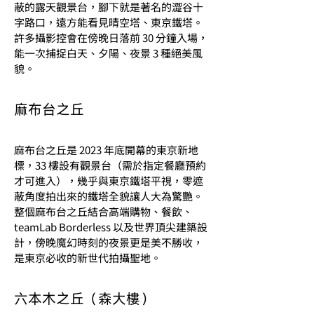
蔽的露天觀景台，腳下就是著名的澀谷十
字路口，遠方能看見晴空塔、東京鐵塔。
許多攝影控會在傍晚日落前 30 分鐘入場，
能一次捕捉白天、夕陽、夜景 3 種絕美風
貌。
麻布台之丘
麻布台之丘是 2023 年底開幕的東京新地
標，33 樓設有觀景台（需於指定餐廳預約
才可進入），幾乎與東京鐵塔平視，零遮
蔽角度拍出來的鐵塔全貌讓人大為驚艷。
整個麻布台之丘結合高端購物、餐飲、
teamLab Borderless 以及世界頂尖建築設
計，傍晚魔幻時刻的夜景更是美不勝收，
是東京必收的新世代拍攝聖地。
六本木之丘（森大樓）