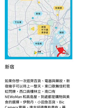
新宿
如果你想一次逛齊百貨、電器與藥妝，新
宿幾乎可以待上一整天，東口歌舞伎町霓
虹閃爍，西口高樓林立，南口有 
NEWoMan 和高島屋，到處都是購物與美
食的選擇。伊勢丹、小田急百貨、Bic 
Camera 電器、唐吉訶德應有盡有，藥