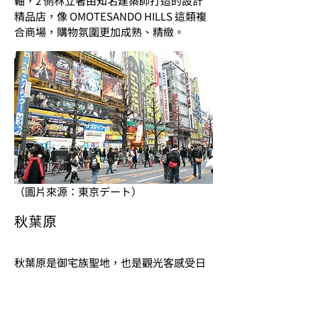
軸，2 側林立著由知名建築師打造的設計
精品店，像 OMOTESANDO HILLS 這類複
合商場，購物氛圍更加成熟、精緻。
（圖片來源：東京デート）
秋葉原
秋葉原是御宅族聖地，也是觀光客感受日
本次文化的絕佳去處，集合了眾多動漫、
電器、電玩、扭蛋、中古偶像周邊，無論
你是想找絕版的復古遊戲機，還是最新的