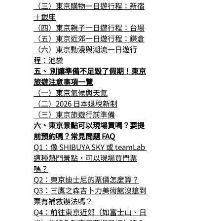
（三）東京購物一日遊行程：新宿
＋銀座
（四）東京親子一日遊行程：台場
（五）東京近郊一日遊行程：鎌倉
（六）東京動漫與潮流一日遊行
程：池袋
五、 別讓準備不足毀了假期！東京
旅遊注意事項一覽
（一）東京氣候與天氣
（二）2026 日本退稅新制
（三）東京旅遊行前準備
六、東京景點可以現場買嗎？要提
前預約嗎？常見問題 FAQ
Q1：像 SHIBUYA SKY 或 teamLab 
這種熱門景點，可以現場買門票
嗎？
Q2：東京迪士尼的票價怎麼算？
Q3：三鷹之森吉卜力美術館沒搶到
票有補救辦法嗎？
Q4：前往東京近郊（如富士山、日